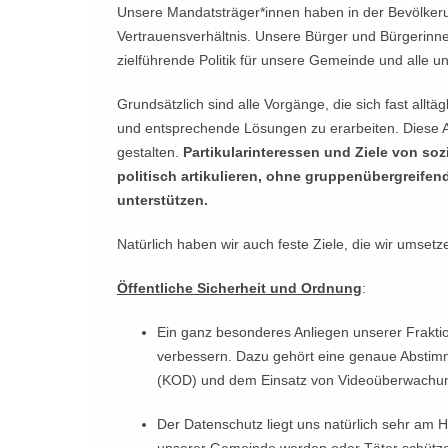
Unsere Mandatsträger*innen haben in der Bevölker
Vertrauensverhältnis. Unsere Bürger und Bürgerinne
zielführende Politik für unsere Gemeinde und alle un
Grundsätzlich sind alle Vorgänge, die sich fast alltä
und entsprechende Lösungen zu erarbeiten. Diese A
gestalten.
Partikularinteressen und Ziele von soz
politisch artikulieren, ohne gruppenübergreifen
unterstützen.
Natürlich haben wir auch feste Ziele, die wir umset
Öffentliche Sicherheit und Ordnung
:
Ein ganz besonderes Anliegen unserer Fraktio
verbessern. Dazu gehört eine genaue Absti
(KOD) und dem Einsatz von Videoüberwachu
Der Datenschutz liegt uns natürlich sehr am He